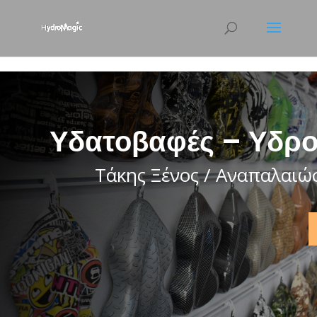
html { scroll-behavior: smooth; }
Υδατοβαφές – Υδρο
Τάκης Ξένος / Αναπαλαιώ