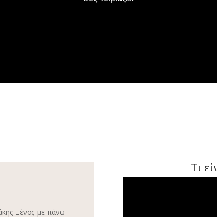
Τι ε
άκης Ξένος με πάνω