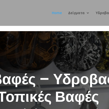
Home
Δείγματα
Υδροβα
αφές – Υδροβα
Τοπικές Βαφές