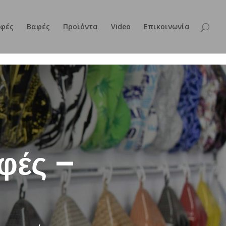
φές
Βαφές
Προϊόντα
Video
Επικοινωνία
φές –