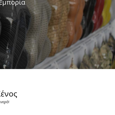
 Εμπορία
Ξένος
 νερό!