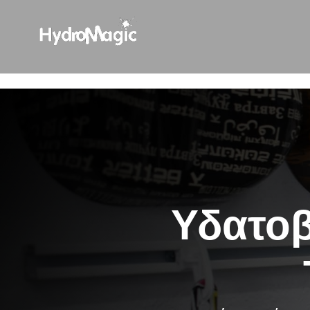
html { scroll-behavior: smooth; }
Υδατοβ