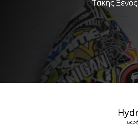
Τάκης Ξένος
Hydr
Βαφή 