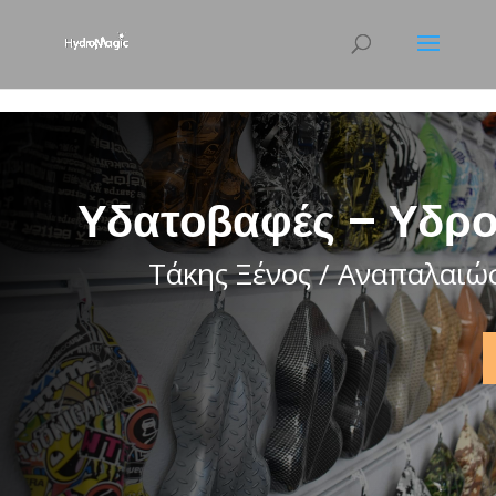
html { scroll-behavior: smooth; }
Υδατοβαφές – Υδρο
Τάκης Ξένος / Αναπαλαιώ