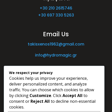
+30 210 2615746
+30 697 330 5263
Email Us
takisxenos1962@gmail.com
info@hydromagic.gr
We respect your privacy
Cookies help us improve your experience,
deliver personalized content, and analyze
traffic. You can choose which cookies to allow
by clicking
Customize
. Click
Accept All
to
consent or
Reject All
to decline non-essential
cookies.