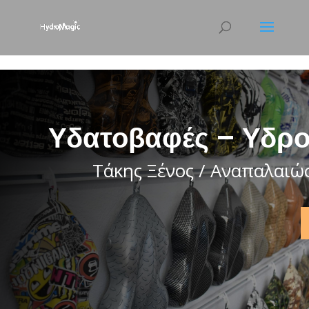
html { scroll-behavior: smooth; }
Υδατοβαφές – Υδρο
Τάκης Ξένος / Αναπαλαιώ