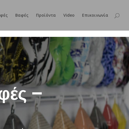
φές
Βαφές
Προϊόντα
Video
Επικοινωνία
φές –