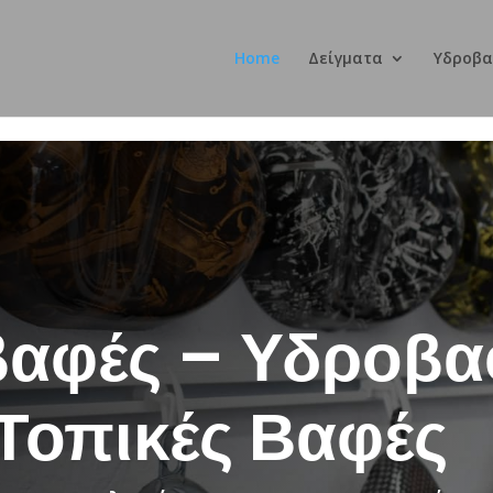
Home
Δείγματα
Υδροβα
αφές – Υδροβα
Τοπικές Βαφές