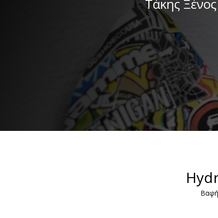
Τάκης Ξένος
Hydr
Βαφή 