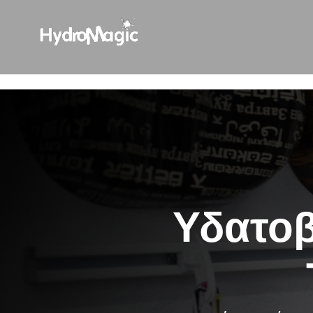
html { scroll-behavior: smooth; }
Υδατοβ