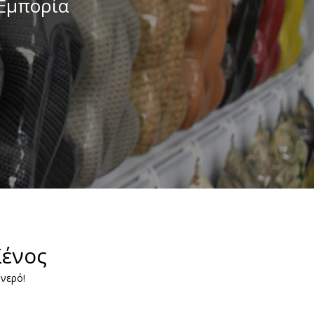
 Εμπορία
Ξένος
 νερό!