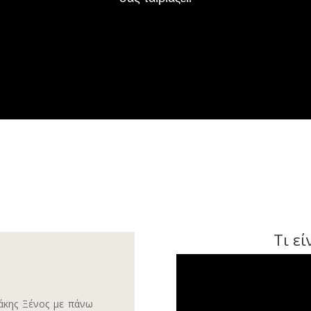
Τι ε
άκης Ξένος με πάνω