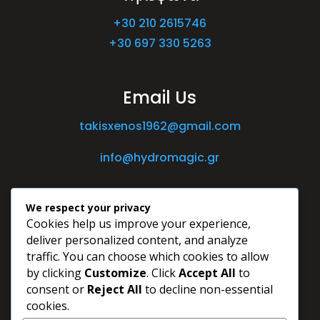
+30 210 2615746
+30 697 330 5263
Email Us
takisxenos1962@gmail.com
info@hydromagic.gr
We respect your privacy
Cookies help us improve your experience,
deliver personalized content, and analyze
traffic. You can choose which cookies to allow
by clicking
Customize
. Click
Accept All
to
consent or
Reject All
to decline non-essential
cookies.