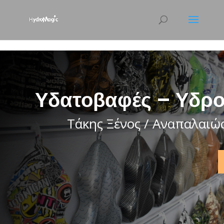
html { scroll-behavior: smooth; }
Υδατοβαφές – Υδρο
Τάκης Ξένος / Αναπαλαιώ