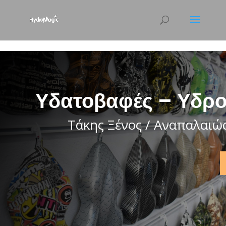
html { scroll-behavior: smooth; }
Υδατοβαφές – Υδρο
Τάκης Ξένος / Αναπαλαιώ