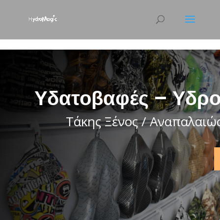
html { scroll-behavior: smooth; }
Υδατοβαφές – Υδρο
Τάκης Ξένος / Αναπαλαιώ